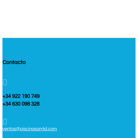
Contacto

+34 922 190 749
+34 630 098 328

ventas@piscinasamld.com