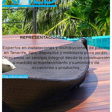
REPRESENTACIONES Y SERVICIOS
Expertos en instalaciones y distribuciones de piscina
en Tenerife, Spa, depósitos y mobiliario para jardín.
Ofrecemos un servicio integral desde la construcción
a medida al mantenimiento y suministro de
accesorios y productos.
Más información