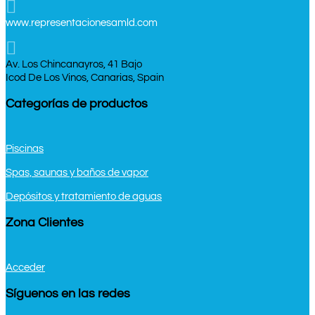

www.representacionesamld.com

Av. Los Chincanayros, 41 Bajo
Icod De Los Vinos, Canarias, Spain
Categorías de productos
Piscinas
Spas, saunas y baños de vapor
Depósitos y tratamiento de aguas
Zona Clientes
Acceder
Síguenos en las redes