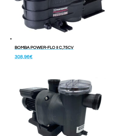
BOMBA POWER-FLO II C,75CV
308,96
€