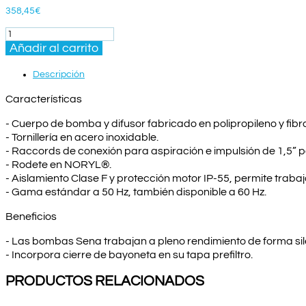
358,45
€
BOMBA
SENA
Añadir al carrito
3/4
CV
Descripción
MONOFÁSICA
cantidad
Características
- Cuerpo de bomba y difusor fabricado en polipropileno y fibra
- Tornillería en acero inoxidable.
- Raccords de conexión para aspiración e impulsión de 1,5”
- Rodete en NORYL®.
- Aislamiento Clase F y protección motor IP-55, permite tra
- Gama estándar a 50 Hz, también disponible a 60 Hz.
Beneficios
- Las bombas Sena trabajan a pleno rendimiento de forma sil
- Incorpora cierre de bayoneta en su tapa prefiltro.
PRODUCTOS RELACIONADOS