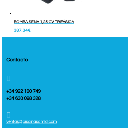
BOMBA SENA 1,25 CV TRIFÁSICA
387,34
€
Contacto

+34 922 190 749
+34 630 098 328

ventas@piscinasamld.com