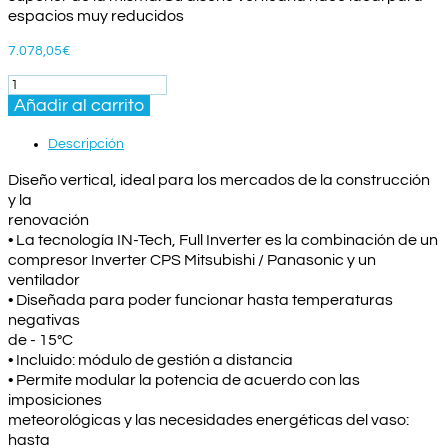
espacios muy reducidos
7.078,05
€
BOMBA
DE
Añadir al carrito
CALOR
SumHeat
Descripción
17KW
HASTA
Diseño vertical, ideal para los mercados de la construcción
68m3
y la
cantidad
renovación
• La tecnología IN-Tech, Full Inverter es la combinación de un
compresor Inverter CPS Mitsubishi / Panasonic y un
ventilador
• Diseñada para poder funcionar hasta temperaturas
negativas
de - 15°C
• Incluido: módulo de gestión a distancia
• Permite modular la potencia de acuerdo con las
imposiciones
meteorológicas y las necesidades energéticas del vaso:
hasta