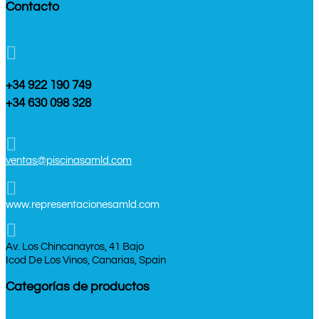
Contacto

+34 922 190 749
+34 630 098 328

ventas@piscinasamld.com

www.representacionesamld.com

Av. Los Chincanayros, 41 Bajo
Icod De Los Vinos, Canarias, Spain
Categorías de productos