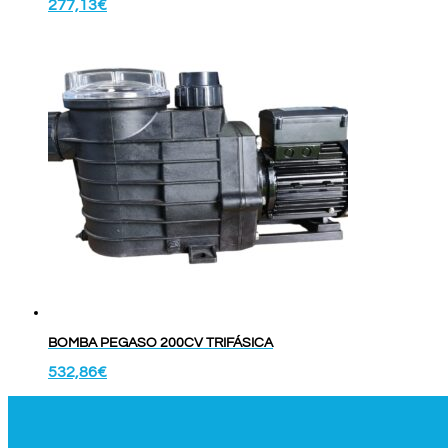
277,13
€
BOMBA PEGASO 200CV TRIFÁSICA
532,86
€