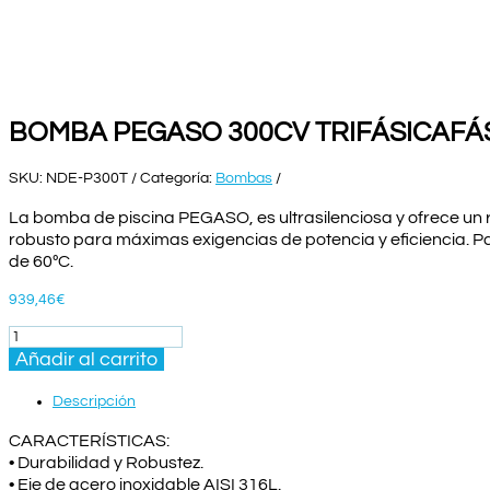
BOMBA PEGASO 300CV TRIFÁSICAFÁ
SKU:
NDE-P300T
Categoría:
Bombas
La bomba de piscina PEGASO, es ultrasilenciosa y ofrece un r
robusto para máximas exigencias de potencia y eficiencia. Par
de 60ºC.
939,46
€
BOMBA
PEGASO
Añadir al carrito
300CV
TRIFÁSICAFÁSICA
Descripción
cantidad
CARACTERÍSTICAS:
• Durabilidad y Robustez.
• Eje de acero inoxidable AISI 316L.