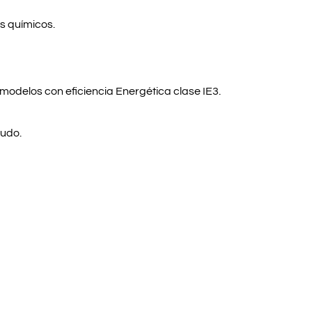
os químicos.
odelos con eficiencia Energética clase IE3.
nudo.