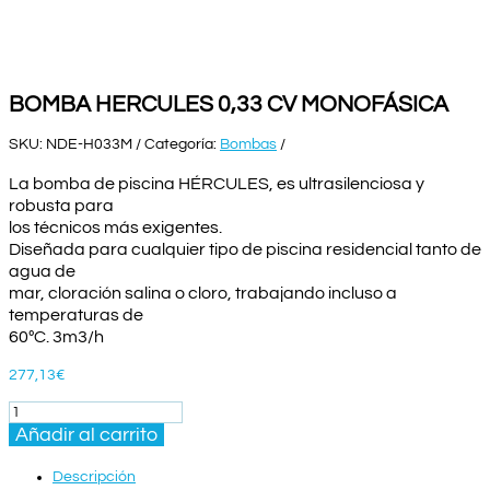
BOMBA HERCULES 0,33 CV MONOFÁSICA
SKU:
NDE-H033M
Categoría:
Bombas
La bomba de piscina HÉRCULES, es ultrasilenciosa y
robusta para
los técnicos más exigentes.
Diseñada para cualquier tipo de piscina residencial tanto de
agua de
mar, cloración salina o cloro, trabajando incluso a
temperaturas de
60ºC. 3m3/h
277,13
€
BOMBA
HERCULES
Añadir al carrito
0,33
CV
Descripción