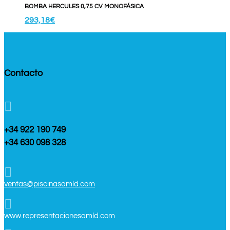
BOMBA HERCULES 0,75 CV MONOFÁSICA
293,18
€
Contacto

+34 922 190 749
+34 630 098 328

ventas@piscinasamld.com

www.representacionesamld.com